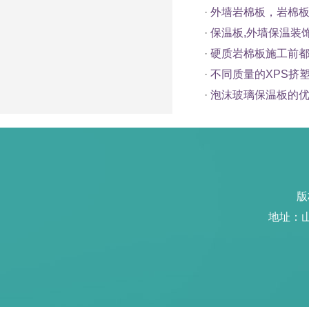
·
外墙岩棉板，岩棉
·
保温板,外墙保温装
·
硬质岩棉板施工前都
·
不同质量的XPS挤
·
泡沫玻璃保温板的
版
地址：山