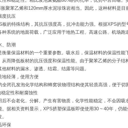
久性和稳定性。相比发泡聚氨酯80%的闭孔率，优势不言而喻。实
厚膨胀聚苯乙烯和120mm厚水泥珍珠岩相当。因此，这种材料是目
度抗压
的特殊结构，其抗压强度高，抗冲击能力强。根据XPS的型号和厚度
各种系统的地面荷载，广泛应用于地热工程、高速公路、机场跑
、防潮
量保温材料的一个重要参数。吸水后，保温材料的保温性能下
，从而降低板材的抗压强度和保温性能。由于聚苯乙烯的分子结
其他材料的漏水、渗透、结霜、结露等问题。
地轻薄，使用方便
全闭孔发泡化学结构和蜂窝状物理结构使其轻质高强，便于切
稳定性和耐腐蚀性
不会老化、分解、产生有害物质，化学性能稳定，不会因吸水
。据相关资料显示，XPS挤塑保温板即使使用30 ~ 40年，
发。
环保