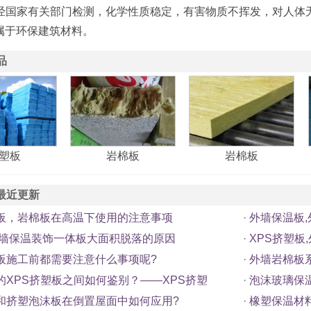
国家有关部门检测，化学性质稳定，有害物质不挥发，对人体
属于环保建筑材料。
品
塑板
岩棉板
岩棉板
最近更新
板，岩棉板在高温下使用的注意事项
·
外墙保温板
外墙保温装饰一体板大面积脱落的原因
·
XPS挤塑板
板施工前都需要注意什么事项呢?
·
外墙岩棉板
的XPS挤塑板之间如何鉴别？——XPS挤塑
·
泡沫玻璃保
和挤塑泡沫板在倒置屋面中如何应用?
·
橡塑保温材