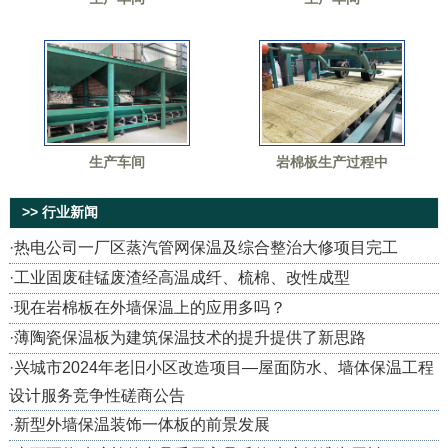
生产车间
岩棉板生产过程中
>> 行业新闻
·
热电公司一厂区蒸汽管网保温及综合整治大修项目完工
·
工业固废硅锰废渣经高温成纤、梳棉、改性成型
·
现在岩棉板在外墙保温上的应用多吗？
·
薄陶瓷保温板为建筑保温技术的提升提供了新思路
·
兴城市2024年老旧小区改造项目—屋面防水、墙体保温工程
设计服务竞争性磋商公告
·
新型外墙保温装饰一体板的前景发展